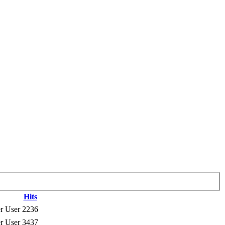
Hits
r User
2236
r User
3437